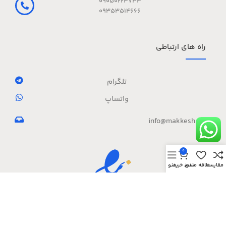
09050223733
09353514666
راه های ارتباطی
تلگرام
واتساپ
info@makkesh.com
0
مقایسه
علاقه مندی
سبد خرید
منو
نماد الکترونیکی