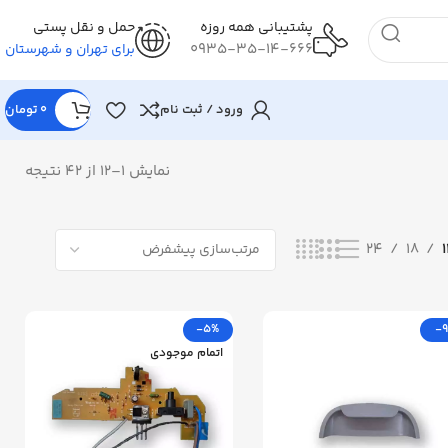
پشتیبانی همه روزه
حمل و نقل پستی
0935-35-14-666
برای تهران و شهرستان
ورود / ثبت نام
0
تومان
نمایش 1–12 از 42 نتیجه
24
18
-5%
-
اتمام موجودی