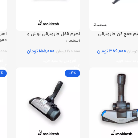
م جمع کن جاروبرقی
اهرم قفل جاروبرقی بوش و
اهرم
زیمنس
0 TURBO
389,000 تومان
155,000 تومان
170,000 تومان
170,000
به سبد خرید
افزودن به سبد خرید
اف
7%
-4%