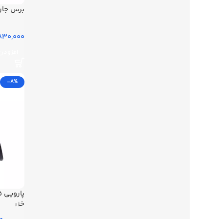
برس جار
830,000 توما
افزودن 
-8%
پارویی ف
خزر