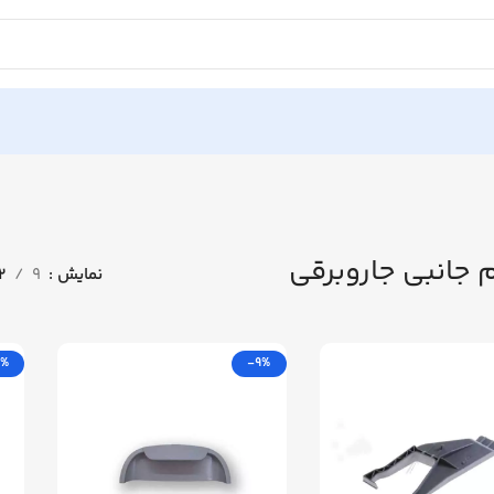
م جانبی جاروبرقی
نمایش
9
12
9%
-9%