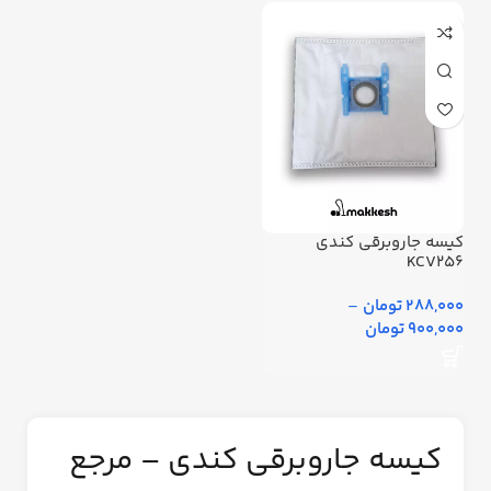
کیسه جاروبرقی کندی
KCV256
288,000 تومان
–
900,000 تومان
کیسه جاروبرقی کندی – مرجع