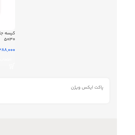
کیسه جا
5030
288,000 تومان
انتخاب 
پاکت ایکس ویژن