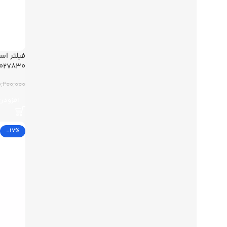
فیلتر اس
2027830
10,200,000 توم
افزودن 
-17%