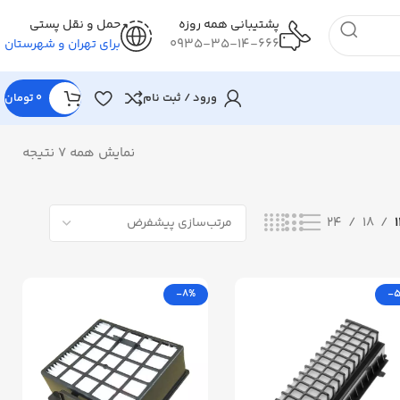
پشتیبانی همه روزه
حمل و نقل پستی
0935-35-14-666
برای تهران و شهرستان
ورود / ثبت نام
0
تومان
نمایش همه 7 نتیجه
24
18
-8%
-