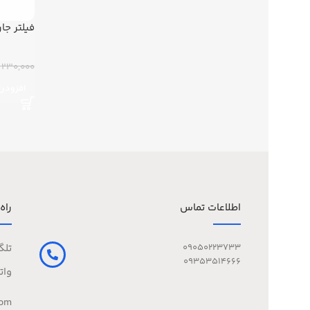
فیلتر جا
230,000 تومان
افزودن 
اطلاعات تماس
راه
09050223733
تلگ
09353514666
وات
com