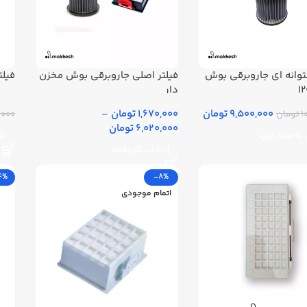
توانه ای جاروبرقی بوش
فیلتر اصلی جاروبرقی بوش مخزن
فیلتر
1
دار
9,500,000 تومان
1,670,000 تومان
–
ان
000,000
6,020,000 تومان
به سبد خرید
اف
انتخاب گزینه‌ها
4%
-8%
اتمام موجودی