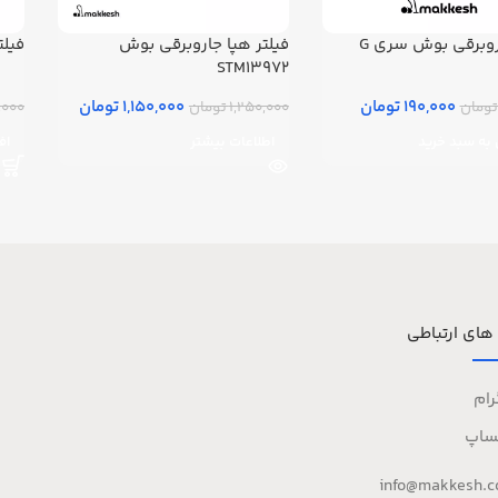
روبرقی بوش سری G
فیلتر هپا جاروبرقی بوش
فیلت
STM13972
190,000 تومان
1,150,000 تومان
1,250,000 تومان
220,000
به سبد خرید
اطلاعات بیشتر
اف
 های ارتباطی
رام
ساپ
info@makkesh.