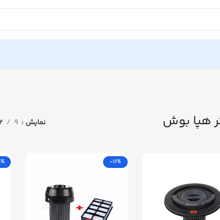
ر هپا بوش
نمایش
9
12
5%
-11%