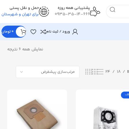
پشتیبانی همه روزه
حمل و نقل پستی
0935-35-14-666
برای تهران و شهرستان
ورود / ثبت نام
0
تومان
نمایش همه 6 نتیجه
24
18
-