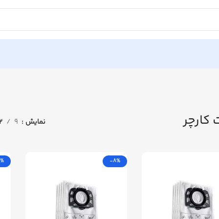
 کارچر
نمایش
9
12
8%
-8%