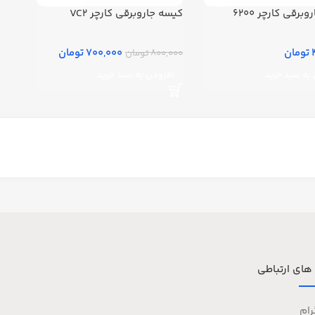
برقی کارچر 6200
کیسه جاروبرقی کارچر VC2
ن
700,000 تومان
800,000 تومان
به سبد خرید
افزودن به سبد خرید
 های ارتباطی
رام