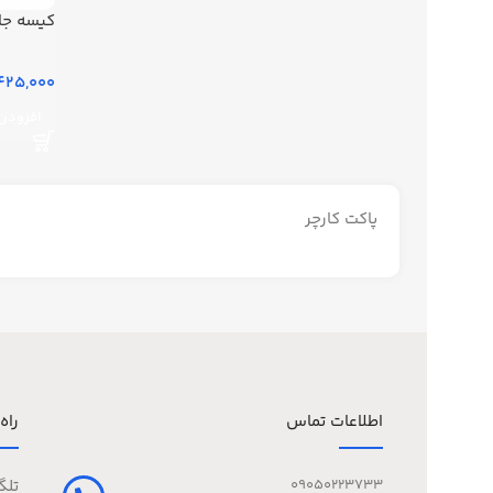
کیسه جارو
425,000 توما
افزودن 
پاکت کارچر
اطلاعات تماس
راه
09050223733
تلگ