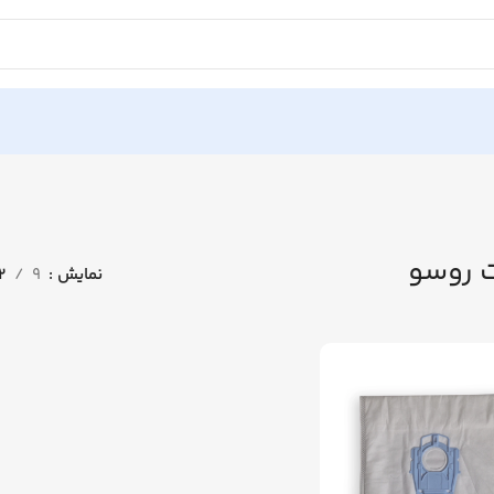
 روسو
نمایش
9
12