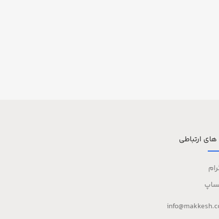
 های ارتباطی
رام
ساپ
info@makkesh.