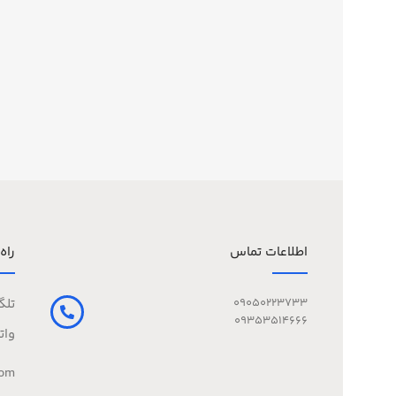
اطلاعات تماس
راه
09050223733
تلگ
09353514666
وات
com