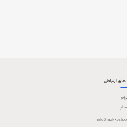
 های ارتباطی
رام
ساپ
info@makkesh.