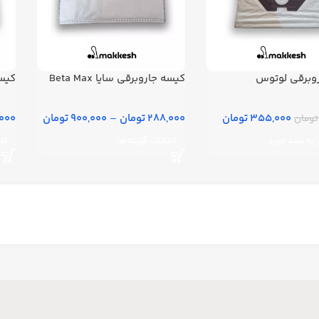
روبرقی لوتوس
کیسه جاروبرقی سایا Beta Max
کیسه
355,000 تومان
288,000 تومان
–
900,000 تومان
88,000
به سبد خرید
انتخاب گزینه‌ها
ان