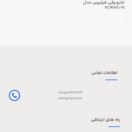
جاروبرقی فیلیپس مدل
FC9176/01
اطلاعات تماس
09050223733
09353514666
راه های ارتباطی