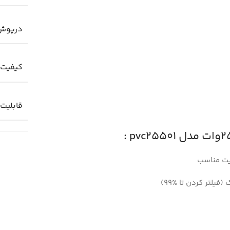
درپوش
کیفیت
قابلیت
یت مناسب
فیلتر کردن تا %99)