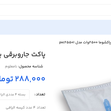
ات مدل pvc25501
پاکت جاروبرقی پاکشوما 2500وا
شناسه محصول:
نامعلوم
288,000 تومان
تعداد
تعداد 4 عدد کیسه الیافی