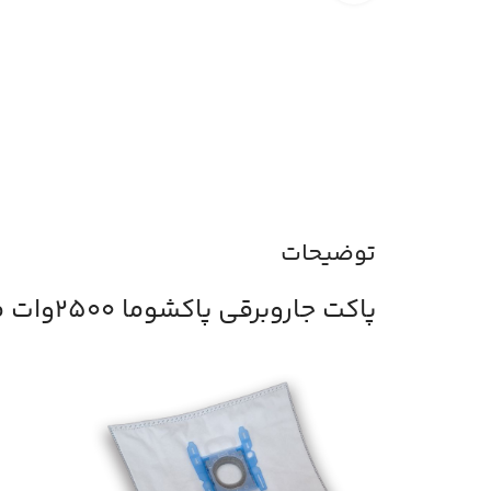
توضیحات
پاکت جاروبرقی پاکشوما 2500وات مدل pvc25501