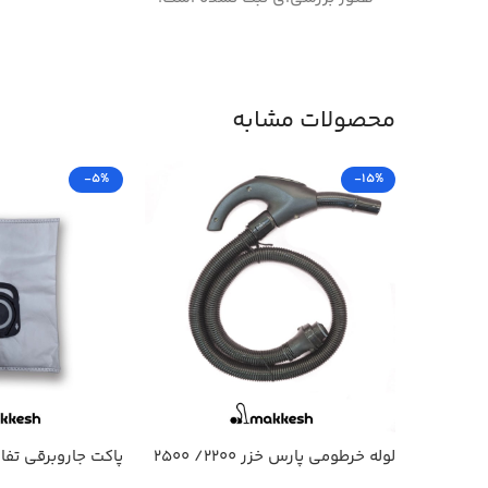
محصولات مشابه
-5%
-15%
لوله خرطومی پارس خزر 2200/ 2500
پاکت جاروبرقی تفال +ENE