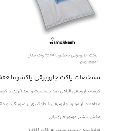
پاکت جاروبرقی پاکشوما 2500وات مدل
pvc25501
مشخصات پاکت جاروبرقی پاکشوما 2500وات مدل pvc25501 :
کیسه جاروبرقی الیافی ضد حساسیت و ضد آلرژی با کیف
محافظت از موتور جاروبرقی با جلوگیری از عبور گرد و خاک (
مکش بیشتر موتور جاروبرقی
فیلتراسیون بیشتر نسبت به پاکت کاغذی