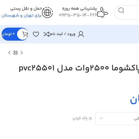
پشتیبانی همه روزه
حمل و نقل پستی
0935-35-14-666
برای تهران و شهرستان
ورود / ثبت نام
0
تومان
ت مدل pvc25501
پاک کردن