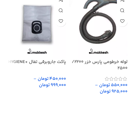
لوله خرطومی پارس خزر 2200/
پاکت جاروبرقی تفال +HYGIENE
پار
2500
450,000 تومان
–
,000
550,000 تومان
–
999,000 تومان
,000
925,000 تومان