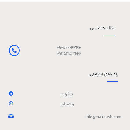
اطلاعات تماس
09050223733
09353514666
راه های ارتباطی
تلگرام
واتساپ
info@makkesh.com