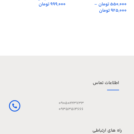
550,000 تومان
–
999,000 تومان
,000
925,000 تومان
اطلاعات تماس
09050223733
09353514666
راه های ارتباطی