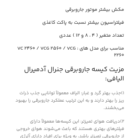
مکش بیشتر موتور جاروبرقی
فیلتراسیون بیشتر نسبت به پاکت کاغذی
تعداد متغیر ( 4 ، 8 و 12 ) عددی
مناسب برای مدل های : VC 2460 / VCG 2560 / VCG
2260
مزیت کیسه جاروبرقی جنرال آدمیرال
الیافی:
1)جذب بهتر گرد و غبار: الیاف معمولاً توانایی جذب ذرات
ریز را بهتر دارند و به این ترتیب عملکرد جاروبرقی را بهبود
می‌بخشند.
2)دریافت هوای تمیزتر: این کیسه‌ها معمولاً دارای
فیلترهای بهتری هستند که باعث می‌شوند هوای خروجی
از جاروبرقی تمیزتر باشد، به ویژه برای افراد دارای آلرژی