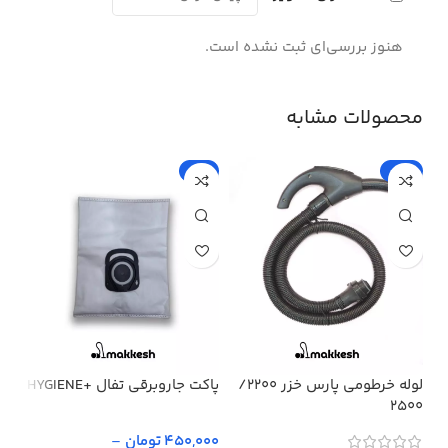
هنوز بررسی‌ای ثبت نشده است.
محصولات مشابه
%
-5%
-15%
لوله خرطومی پارس خزر 2200/
پاکت جاروبرقی تفال +HYGIENE
پار
2500
450,000 تومان
–
,000