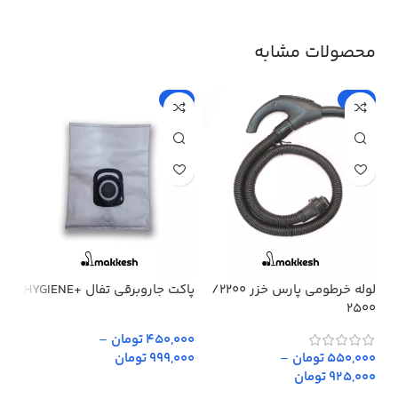
محصولات مشابه
%
-5%
-15%
لوله خرطومی پارس خزر 2200/
پاکت جاروبرقی تفال +HYGIENE
پار
2500
450,000 تومان
–
,000
550,000 تومان
–
999,000 تومان
,000
925,000 تومان