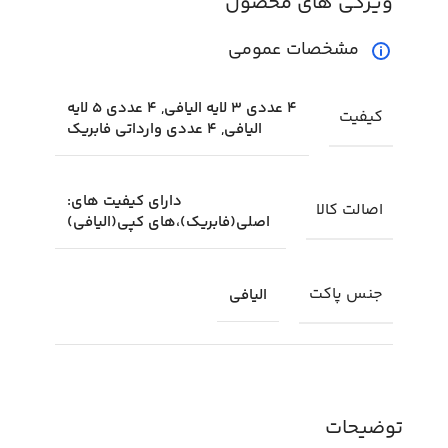
ویژگی های محصول
مشخصات عمومی
4 عددی 3 لایه الیافی, 4 عددی 5 لایه
کیفیت
الیافی, 4 عددی وارداتی فابریک
دارای کیفیت های:
اصالت کالا
اصلی(فابریک)،های کپی(الیافی)
جنس پاکت
الیافی
توضیحات