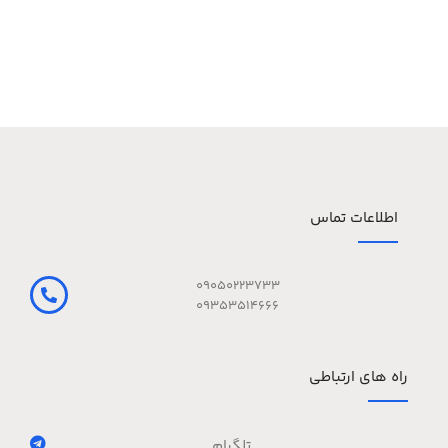
اطلاعات تماس
09050223733
09353514666
راه های ارتباطی
تلگرام