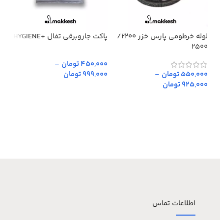
لوله خرطومی پارس خزر 2200/
پاکت جاروبرقی تفال +HYGIENE
پار
2500
450,000 تومان
–
,000
550,000 تومان
–
999,000 تومان
,000
925,000 تومان
اطلاعات تماس