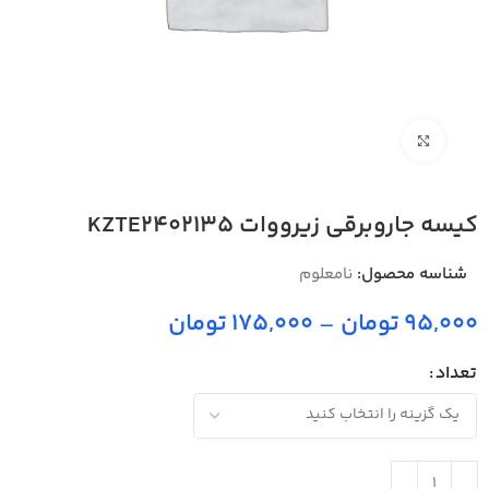
بزرگنمایی تصویر
کیسه جاروبرقی زیرووات KZTE2402135
شناسه محصول:
نامعلوم
95,000 تومان
–
175,000 تومان
تعداد