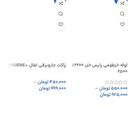
%
-5%
-15%
لوله خرطومی پارس خزر 2200/
پاکت جاروبرقی تفال +HYGIENE
پار
2500
450,000 تومان
–
,000
550,000 تومان
–
999,000 تومان
,000
925,000 تومان