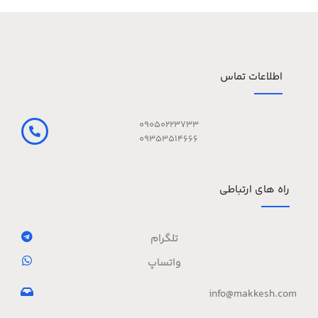
اطلاعات تماس
09050223733
09353514666
راه های ارتباطی
تلگرام
واتساپ
info@makkesh.com