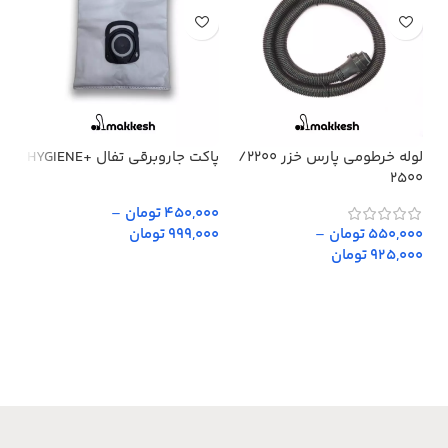
لوله خرطومی پارس خزر 2200/
پاکت جاروبرقی تفال +HYGIENE
پار
2500
450,000 تومان
–
,000
550,000 تومان
–
999,000 تومان
,000
925,000 تومان