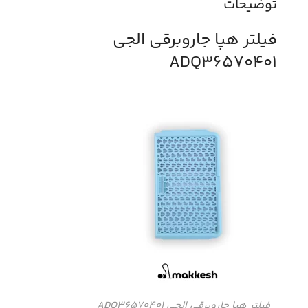
توضیحات
فیلتر هپا جاروبرقی الجی
ADQ36570401
فیلتر هپا جاروبرقی الجی ADQ36570401