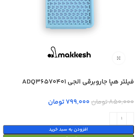
بزرگنمایی تصویر
فیلتر هپا جاروبرقی الجی ADQ36570401
850,000 تومان
799,000 تومان
افزودن به سبد خرید