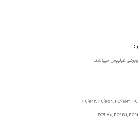
:
روبرقی فیلیپس میباشد.
FC9102, FC9150, FC9153, FC9
FC9170, FC9171, FC9