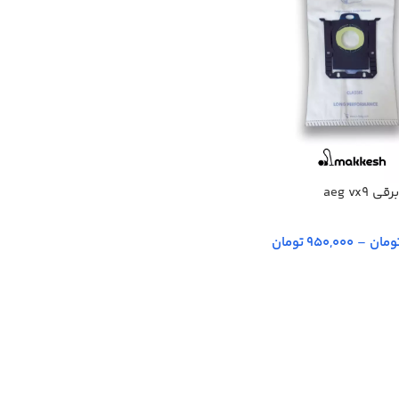
aeg vx9
–
950,000 تومان
ینه‌ها