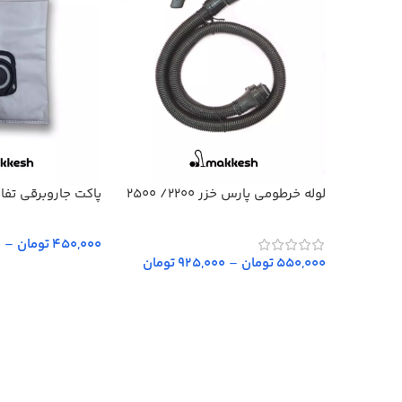
لوله خرطومی پارس خزر 2200/ 2500
پاکت جاروبرقی تفال +ENE
450,000 تومان
–
0
550,000 تومان
–
925,000 تومان
انتخاب گزینه‌ها
انتخاب گزینه‌ها