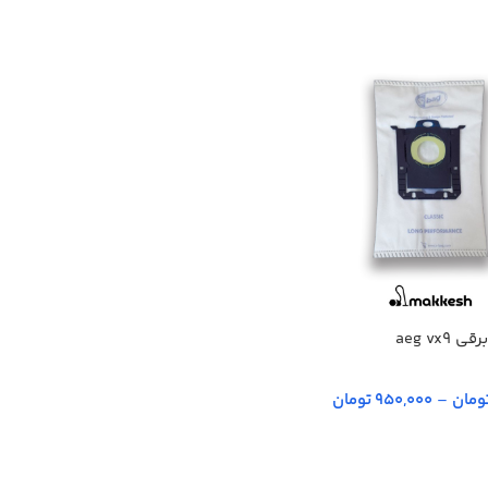
aeg vx9
–
950,000 تومان
ینه‌ها