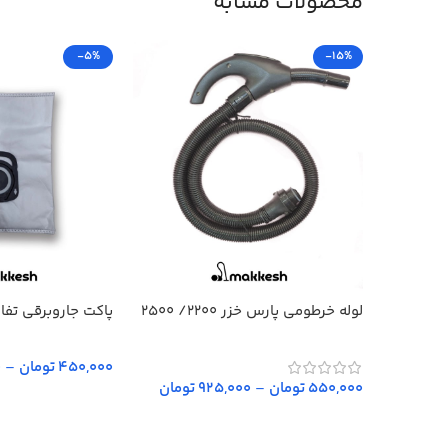
محصولات مشابه
-5%
-15%
لوله خرطومی پارس خزر 2200/ 2500
پاکت جاروبرقی تفال +ENE
450,000 تومان
–
0
550,000 تومان
–
925,000 تومان
انتخاب گزینه‌ها
انتخاب گزینه‌ها