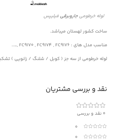
لوله خرطومی
جاروبرقی
فیلیپس
ساخت کشور لهستان میباشد.
مناسب مدل های : FC9170 , FC9174 , FC9176 ,…..
لوله خرطومی از سه جز ( کوبل / شلنگ / زانویی ) تشکی
نقد و بررسی مشتریان
0 نقد و بررسی
0
0