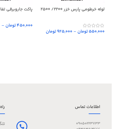
لوله خرطومی پارس خزر 2200/ 2500
پاکت جاروبرقی تفال +ENE
450,000 تومان
–
0
550,000 تومان
–
925,000 تومان
انتخاب گزینه‌ها
انتخاب گزینه‌ها
اطلاعات تماس
راه
09050223733
تلگ