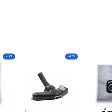
-10%
-22%