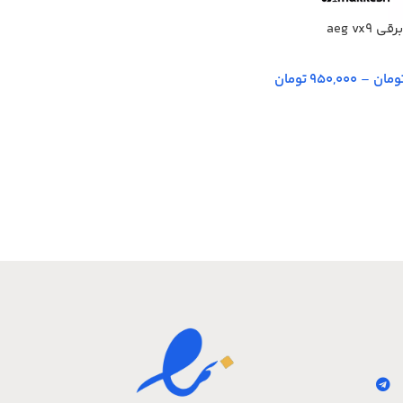
aeg vx9
–
950,000 تومان
ینه‌ها