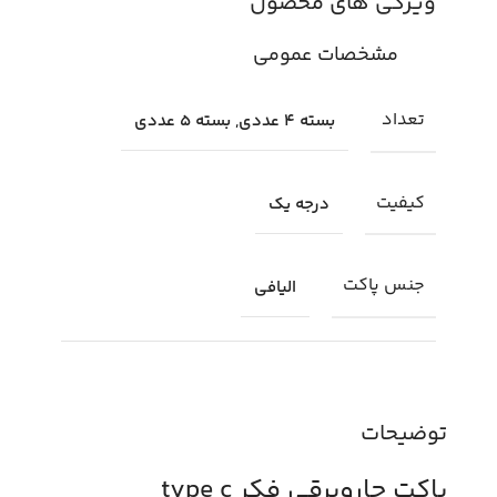
ویژگی های محصول
مشخصات عمومی
تعداد
بسته 4 عددی, بسته 5 عددی
کیفیت
درجه یک
جنس پاکت
الیافی
توضیحات
پاکت جاروبرقی فکر type c