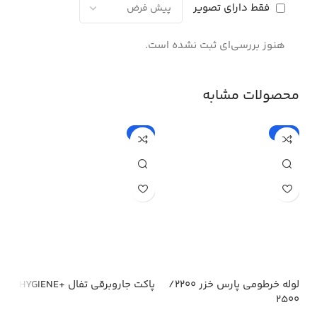
فقط دارای تصویر
هنوز بررسی‌ای ثبت نشده است.
محصولات مشابه
%
-5%
-15%
لوله خرطومی پارس خزر 2200/
پاکت جاروبرقی تفال +HYGIENE
پار
2500