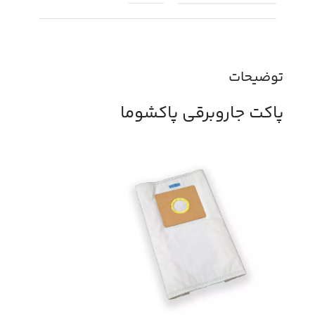
توضیحات
پاکت جاروبرقی پاکشوما