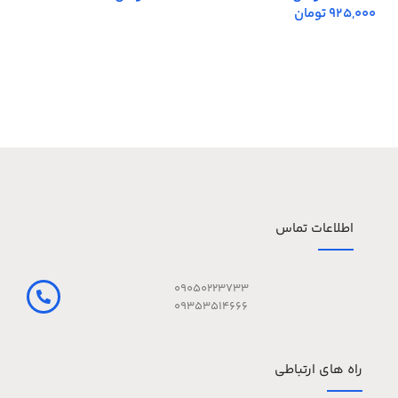
925,000 تومان
اطلاعات تماس
09050223733
09353514666
راه های ارتباطی