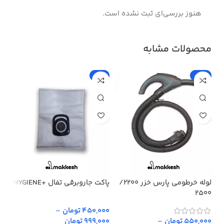
هنوز بررسی‌ای ثبت نشده است.
محصولات مشابه
%
-5%
-15%
لوله خرطومی پارس خزر 2200/
پاکت جاروبرقی تفال +HYGIENE
پار
2500
450,000 تومان
–
,000
550,000 تومان
–
999,000 تومان
,000