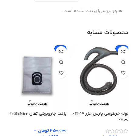
هنوز بررسی‌ای ثبت نشده است.
محصولات مشابه
%
-5%
-15%
لوله خرطومی پارس خزر 2200/
پاکت جاروبرقی تفال +HYGIENE
پار
2500
450,000 تومان
–
,000