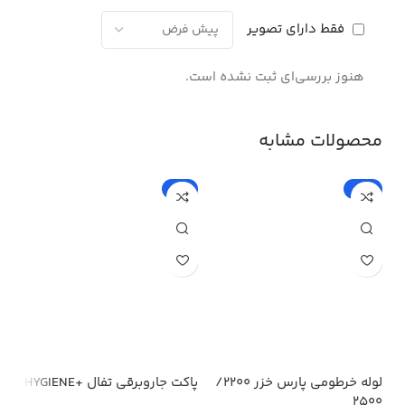
فقط دارای تصویر
هنوز بررسی‌ای ثبت نشده است.
محصولات مشابه
%
-5%
-15%
لوله خرطومی پارس خزر 2200/
پاکت جاروبرقی تفال +HYGIENE
پار
2500