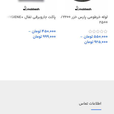
لوله خرطومی پارس خزر 2200/
پاکت جاروبرقی تفال +HYGIENE
پار
2500
450,000 تومان
–
,000
550,000 تومان
–
999,000 تومان
,000
925,000 تومان
اطلاعات تماس