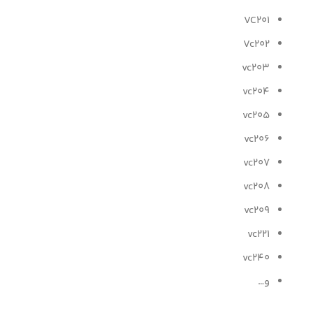
VC201
Vc202
vc203
vc204
vc205
vc206
vc207
vc208
vc209
vc221
vc240
و…