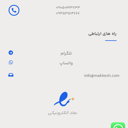
09050223733
09353514666
راه های ارتباطی
تلگرام
واتساپ
info@makkesh.com
نماد الکترونیکی