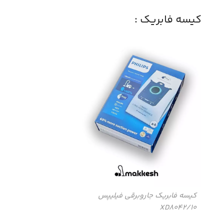
کیسه فابریک :
کیسه فابریک جاروبرقی فیلیپس
XD8042/10