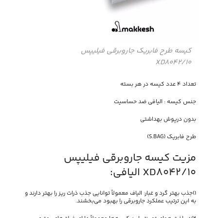
کیسه طرح فابریک جاروبرقی فیلیپس
XD8042/10
تعداد 4 عدد کیسه در هر بسته
جنس کیسه : الیافی ضد حساسیت
بدون درپوش بهداشتی
طرح فابریک (S.BAG)
مزیت کیسه جاروبرقی فیلیپس
XD8042/10 الیافی:
1)جذب بهتر گرد و غبار: الیاف معمولاً توانایی جذب ذرات ریز را بهتر دارند و
به این ترتیب عملکرد جاروبرقی را بهبود می‌بخشند.