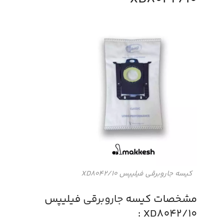
کیسه جاروبرقی فیلیپس XD8042/10
مشخصات کیسه
جاروبرقی
فیلیپس
XD8042/10 :