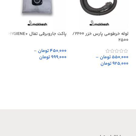
لوله خرطومی پارس خزر 2200/
پاکت جاروبرقی تفال +HYGIENE
پار
2500
450,000 تومان
–
,000
550,000 تومان
–
999,000 تومان
,000
925,000 تومان