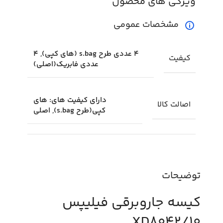
ویژگی های محصول
مشخصات عمومی
4 عددی طرح s.bag (های کپی), 4
کیفیت
عددی فابریک(اصلی)
دارای کیفیت های: های
اصالت کالا
کپی(طرح s.bag), اصلی
توضیحات
کیسه جاروبرقی فیلیپس
XD8042/10