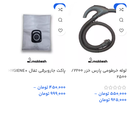
%
-5%
-15%
لوله خرطومی پارس خزر 2200/
پاکت جاروبرقی تفال +HYGIENE
پار
2500
450,000 تومان
–
,000
550,000 تومان
–
999,000 تومان
,000
925,000 تومان