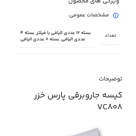
ویژگی های محصول
مشخصات عمومی
بسته 12 عددی الیافی با فیلتر, بسته 4
تعداد
عددی الیافی, بسته 8 عددی الیافی
توضیحات
کیسه جاروبرقی پارس خزر
VC808