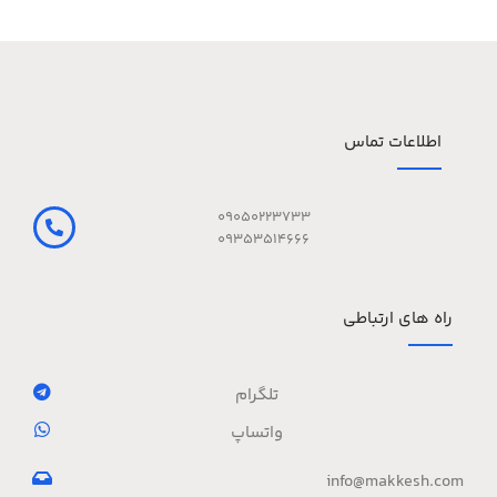
اطلاعات تماس
09050223733
09353514666
راه های ارتباطی
تلگرام
واتساپ
info@makkesh.com